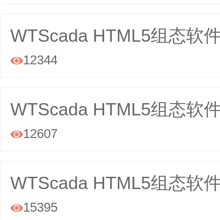
WTScada HTML5组态
12344

WTScada HTML5组态软件 J
12607

WTScada HTML5组态
15395
